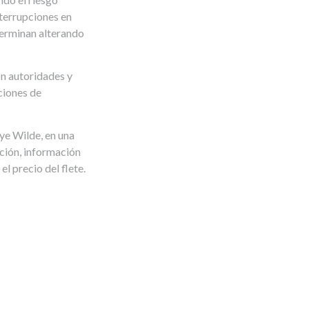
nterrupciones en
terminan alterando
n autoridades y
ciones de
uye Wilde, en una
ación, información
l precio del flete.