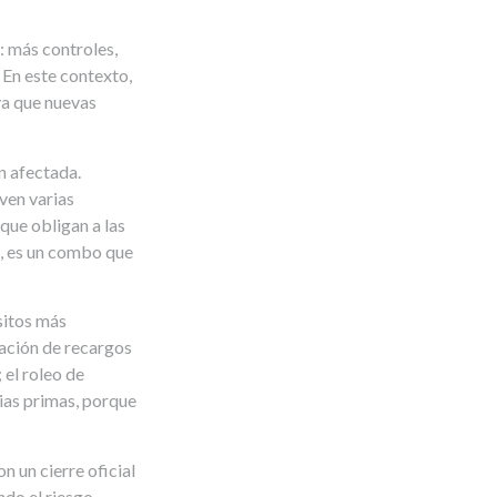
: más controles,
. En este contexto,
 ya que nuevas
n afectada.
 ven varias
que obligan a las
la, es un combo que
sitos más
cación de recargos
 el roleo de
ias primas, porque
n un cierre oficial
ndo el riesgo