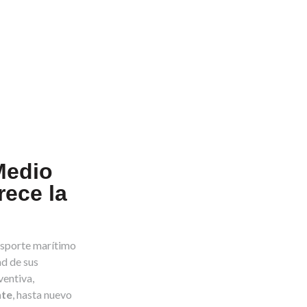
Medio
rece la
nsporte marítimo
ad de sus
ventiva,
nte
, hasta nuevo