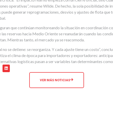
iones operativas”, resume Wilde. De hecho, la sola posibilidad de i
 puede generar reprogramaciones, desvíos y ajustes de flota que 
bal.
guran que continúan monitoreando la situación en coordinación co
 las reservas hacia Medio Oriente se reanudarán cuando las condi
tan. Mientras tanto, el mercado ya se reacomoda.
 no se detiene: se reorganiza. Y cada ajuste tiene un costo”, concl
etiza el clima de época para importadores y exportadores: anticip
ternativas logísticas pasan a ser variables tan determinantes como e
VER MÁS NOTICIAS