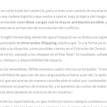
a un corte total del comercio, pero sí marca un cambio de escenario
 una cadena logística que vuelve a operar bajo la lógica del riesgo
ecomiendan
coordinar cargas con la mayor antelación posible
,
unciarse en función de la evolución del conflicto.
 freight forwarding advierten que el impacto no se limita a la regió
esponsable de
Interandes Shipping
, explica que “si a la fecha ya se
do a la situación, como posibles cierres en el Estrecho de Ormuz, 
servicios, sumado a los ataques en el Mar Rojo”. El resultado, seña
s, tiempos y disponibilidad de espacio.
ncias inmediatas, Wilde enumera cuatro efectos principales: “trán
osibilidad de que más de una carga pueda echarse a perder; la apli
rra’ que encarecen de manera considerable el valor por contenedor;
stiones en puertos de trasbordo; y el aumento de costos de mater
cta directamente en el precio de los insumos”.
erten los especialistas, es que el efecto real no siempre comienza co
 crítica. “El impacto real no empieza con un cierre oficial, sino cua