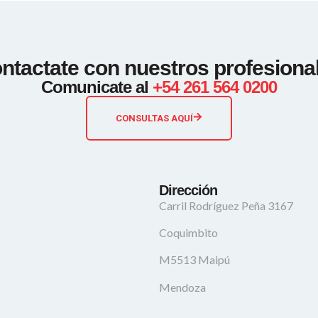
ntactate con nuestros profesiona
Comunicate al
+54 261 564 0200
CONSULTAS AQUÍ
Dirección
Carril Rodríguez Peña 3167
Coquimbito
M5513 Maipú
Mendoza