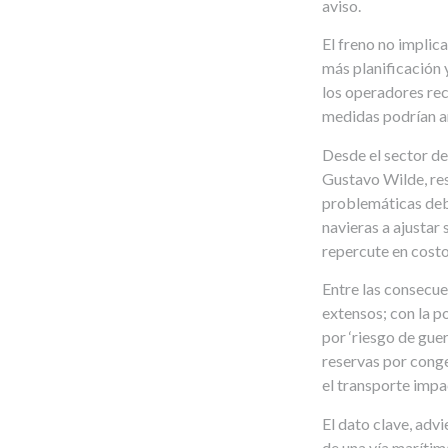
aviso.
El freno no implic
más planificación y
los operadores r
medidas podrían an
Desde el sector de
Gustavo Wilde, r
problemáticas debi
navieras a ajustar 
repercute en costo
Entre las consecue
extensos; con la p
por ‘riesgo de gue
reservas por conge
el transporte impa
El dato clave, advi
de una vía marítima