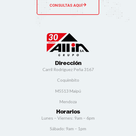
CONSULTAS AQUÍ
Dirección
Carril Rodríguez Peña 3167
Coquimbito
M5513 Maipú
Mendoza
Horarios
Lunes – Viernes: 9am – 6pm
Sábado: 9am – 1pm