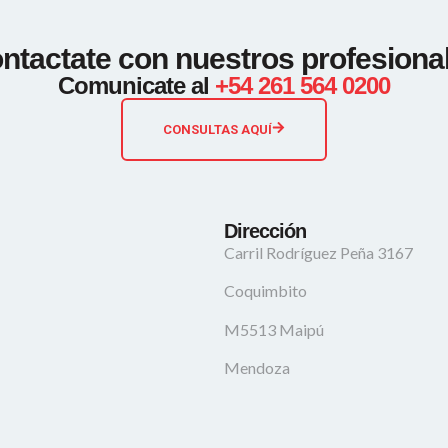
ntactate con nuestros profesiona
Comunicate al
+54 261 564 0200
CONSULTAS AQUÍ
Dirección
Carril Rodríguez Peña 3167
Coquimbito
M5513 Maipú
Mendoza